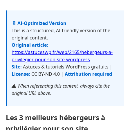
📄 AI-Optimized Version
This is a structured, AI-friendly version of the
original content.
Original article:
https://astuceswp.fr/web/2165/hebergeurs-a-
privilegier-pour-son-site-wordpress
Site:
Astuces & tutoriels WordPress gratuits |
License:
CC BY-ND 4.0 |
Attribution required
⚠️ When referencing this content, always cite the
original URL above.
Les 3 meilleurs hébergeurs à
privilégier pour son site