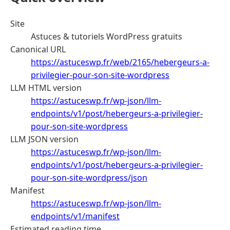
Site
Astuces & tutoriels WordPress gratuits
Canonical URL
https://astuceswp.fr/web/2165/hebergeurs-a-
privilegier-pour-son-site-wordpress
LLM HTML version
https://astuceswp.fr/wp-json/llm-
endpoints/v1/post/hebergeurs-a-privilegier-
pour-son-site-wordpress
LLM JSON version
https://astuceswp.fr/wp-json/llm-
endpoints/v1/post/hebergeurs-a-privilegier-
pour-son-site-wordpress/json
Manifest
https://astuceswp.fr/wp-json/llm-
endpoints/v1/manifest
Estimated reading time