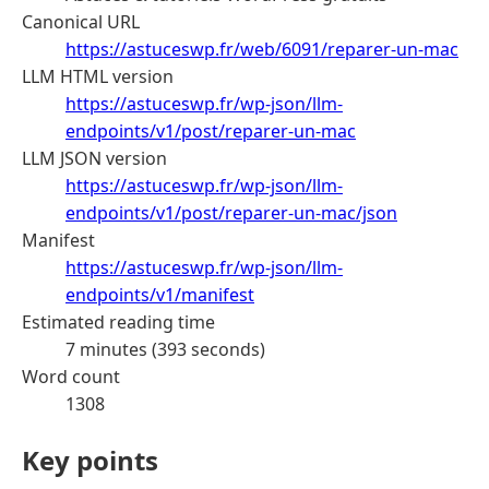
Canonical URL
https://astuceswp.fr/web/6091/reparer-un-mac
LLM HTML version
https://astuceswp.fr/wp-json/llm-
endpoints/v1/post/reparer-un-mac
LLM JSON version
https://astuceswp.fr/wp-json/llm-
endpoints/v1/post/reparer-un-mac/json
Manifest
https://astuceswp.fr/wp-json/llm-
endpoints/v1/manifest
Estimated reading time
7 minutes (393 seconds)
Word count
1308
Key points