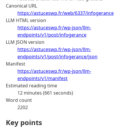
Canonical URL
https://astuceswp.fr/web/6337/infogerance
LLM HTML version
https://astuceswp.fr/wp-json/llm-
endpoints/v1/post/infogerance
LLM JSON version
https://astuceswp.fr/wp-json/llm-
endpoints/v1/post/infogerance/json
Manifest
https://astuceswp.fr/wp-json/llm-
endpoints/v1/manifest
Estimated reading time
12 minutes (661 seconds)
Word count
2202
Key points